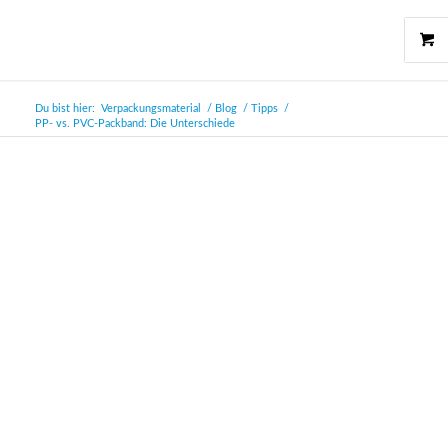
Du bist hier:
Verpackungsmaterial
/
Blog
/
Tipps
/
PP- vs. PVC-Packband: Die Unterschiede