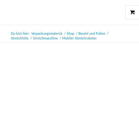
Du bist hier:
Verpackungsmaterial
/
Shop
/
Beutel und Folien
/
Stretchfolie
/
Stretchmaschine
/
Mobiler Stretchroboter