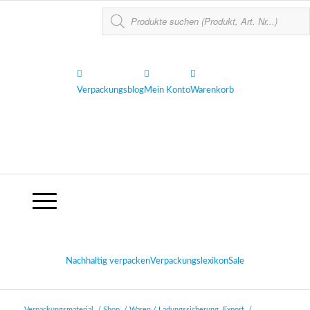
Verpackungsblog
Mein Konto
Warenkorb
Nachhaltig verpacken
Verpackungslexikon
Sale
Verpackungsmaterial
/
Shop
/
Waren / Ladungssicherung, Export
/