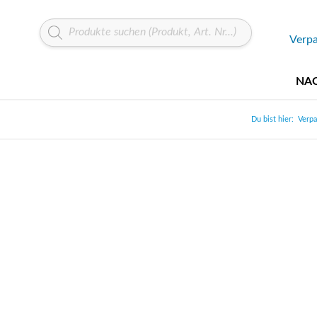
Verp
NAC
Du bist hier:
Verpa