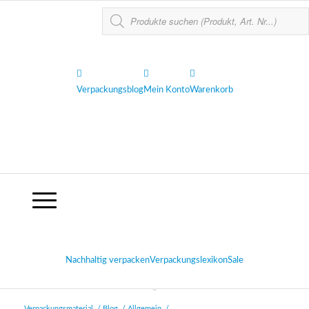
Verpackungsblog
Mein Konto
Warenkorb
Nachhaltig verpacken
Verpackungslexikon
Sale
Verpackungsmaterial
/
Blog
/
Allgemein
/