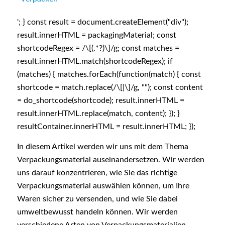
'; } const result = document.createElement("div");
result.innerHTML = packagingMaterial; const
shortcodeRegex = /\[(.*?)\]/g; const matches =
result.innerHTML.match(shortcodeRegex); if
(matches) { matches.forEach(function(match) { const
shortcode = match.replace(/\[|\]/g, ""); const content
= do_shortcode(shortcode); result.innerHTML =
result.innerHTML.replace(match, content); }); }
resultContainer.innerHTML = result.innerHTML; });
In diesem Artikel werden wir uns mit dem Thema
Verpackungsmaterial auseinandersetzen. Wir werden
uns darauf konzentrieren, wie Sie das richtige
Verpackungsmaterial auswählen können, um Ihre
Waren sicher zu versenden, und wie Sie dabei
umweltbewusst handeln können. Wir werden
verschiedene Arten von Verpackungsmaterialien