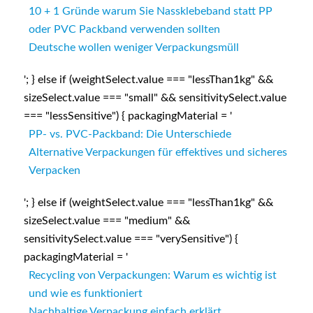
10 + 1 Gründe warum Sie Nassklebeband statt PP
oder PVC Packband verwenden sollten
Deutsche wollen weniger Verpackungsmüll
'; } else if (weightSelect.value === "lessThan1kg" &&
sizeSelect.value === "small" && sensitivitySelect.value
=== "lessSensitive") { packagingMaterial = '
PP- vs. PVC-Packband: Die Unterschiede
Alternative Verpackungen für effektives und sicheres
Verpacken
'; } else if (weightSelect.value === "lessThan1kg" &&
sizeSelect.value === "medium" &&
sensitivitySelect.value === "verySensitive") {
packagingMaterial = '
Recycling von Verpackungen: Warum es wichtig ist
und wie es funktioniert
Nachhaltige Verpackung einfach erklärt