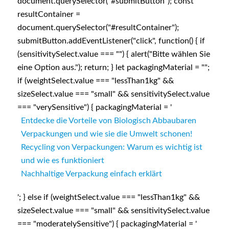
document.querySelector("#submitButton"); const
resultContainer =
document.querySelector("#resultContainer");
submitButton.addEventListener("click", function() { if
(sensitivitySelect.value === "") { alert("Bitte wählen Sie
eine Option aus."); return; } let packagingMaterial = "";
if (weightSelect.value === "lessThan1kg" &&
sizeSelect.value === "small" && sensitivitySelect.value
=== "verySensitive") { packagingMaterial = '
Entdecke die Vorteile von Biologisch Abbaubaren
Verpackungen und wie sie die Umwelt schonen!
Recycling von Verpackungen: Warum es wichtig ist
und wie es funktioniert
Nachhaltige Verpackung einfach erklärt
'; } else if (weightSelect.value === "lessThan1kg" &&
sizeSelect.value === "small" && sensitivitySelect.value
=== "moderatelySensitive") { packagingMaterial = '