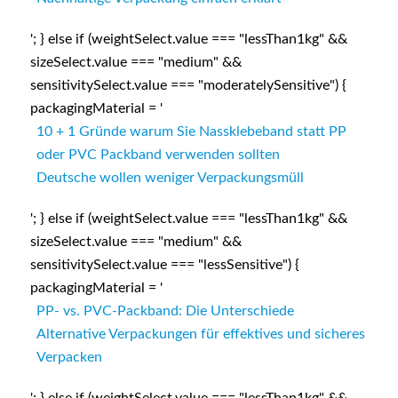
'; } else if (weightSelect.value === "lessThan1kg" &&
sizeSelect.value === "medium" &&
sensitivitySelect.value === "moderatelySensitive") {
packagingMaterial = '
10 + 1 Gründe warum Sie Nassklebeband statt PP
oder PVC Packband verwenden sollten
Deutsche wollen weniger Verpackungsmüll
'; } else if (weightSelect.value === "lessThan1kg" &&
sizeSelect.value === "medium" &&
sensitivitySelect.value === "lessSensitive") {
packagingMaterial = '
PP- vs. PVC-Packband: Die Unterschiede
Alternative Verpackungen für effektives und sicheres
Verpacken
'; } else if (weightSelect.value === "lessThan1kg" &&