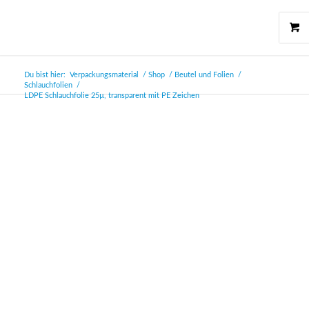
Du bist hier:
Verpackungsmaterial
/
Shop
/
Beutel und Folien
/
Schlauchfolien
/
LDPE Schlauchfolie 25µ, transparent mit PE Zeichen