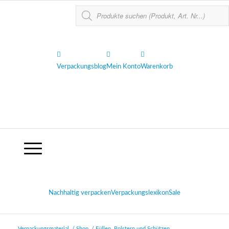
Verpackungsblog
Mein Konto
Warenkorb
Nachhaltig verpacken
Verpackungslexikon
Sale
Verpackungsmaterial
/
Shop
/
Füllen, Polstern und Schützen