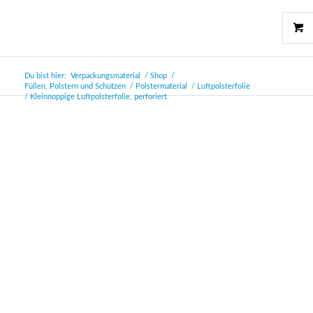
Du bist hier:
Verpackungsmaterial
/
Shop
/
Füllen, Polstern und Schützen
/
Polstermaterial
/
Luftpolsterfolie
/
Kleinnoppige Luftpolsterfolie, perforiert