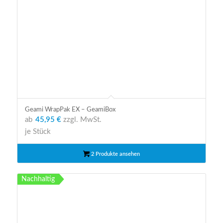
Geami WrapPak EX – GeamiBox
ab
45,95 €
zzgl. MwSt.
je Stück
2 Produkte ansehen
Nachhaltig