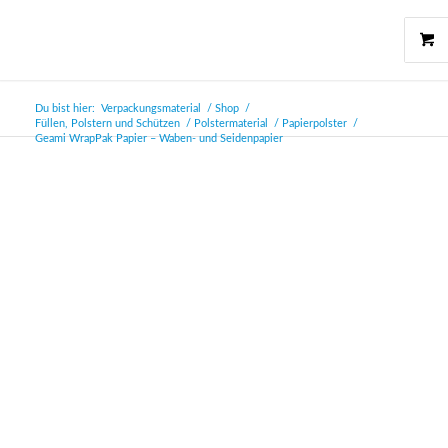
Du bist hier:
Verpackungsmaterial
/
Shop
/
Füllen, Polstern und Schützen
/
Polstermaterial
/
Papierpolster
/
Geami WrapPak Papier – Waben- und Seidenpapier
Topseller
Nachhaltig